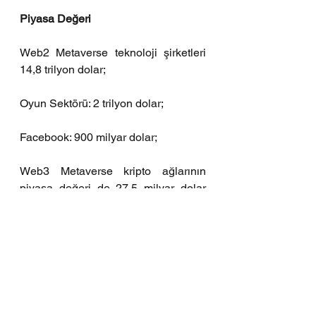
Piyasa Değeri
Web2 Metaverse teknoloji şirketleri 
14,8 trilyon dolar; 
Oyun Sektörü: 2 trilyon dolar;
Facebook: 900 milyar dolar;
Web3 Metaverse kripto ağlarının 
piyasa değeri de 27,5 milyar dolar 
olarak hesaplanmıştır. Yaklaşık 15 
trilyon dolarlık bir sektörün 
metaverse’e olan ilgisi ve oraya 
kayması dengeler açısından oldukça 
önemli bir gelişmedir. 
Sonuç: