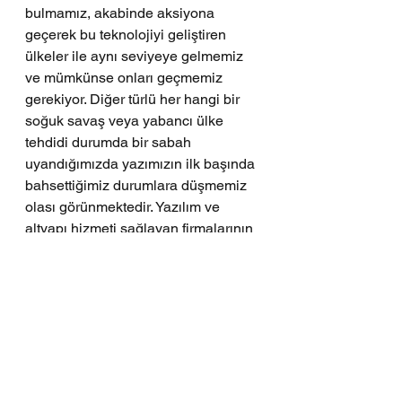
bulmamız, akabinde aksiyona 
geçerek bu teknolojiyi geliştiren 
ülkeler ile aynı seviyeye gelmemiz 
ve mümkünse onları geçmemiz 
gerekiyor. Diğer türlü her hangi bir 
soğuk savaş veya yabancı ülke 
tehdidi durumda bir sabah 
uyandığımızda yazımızın ilk başında 
bahsettiğimiz durumlara düşmemiz 
olası görünmektedir. Yazılım ve 
altyapı hizmeti sağlayan firmalarının 
bu alana eğilmelerinin yanı sıra bu 
konuyu sadece teknoloji konusu 
olarak değil milli güvenlik konusu 
olarak da değerlendirmemiz ve hem 
yatırımcıların hem de Devletimizin 
bu konuda ciddi yatırım yapması 
gerekmektedir. 